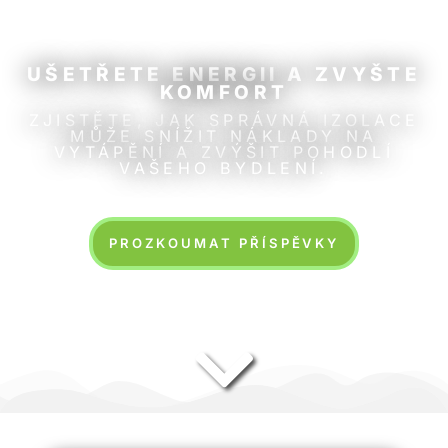
UŠETŘETE ENERGII A ZVYŠTE
KOMFORT
ZJISTĚTE, JAK SPRÁVNÁ IZOLACE
MŮŽE SNÍŽIT NÁKLADY NA
VYTÁPĚNÍ A ZVÝŠIT POHODLÍ
VAŠEHO BYDLENÍ.
PROZKOUMAT PŘÍSPĚVKY